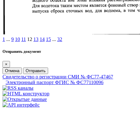
1
...
9
10
11
12
13
14
15
...
32
Отправить документ
×
Отмена
Отправить
Свидетельство о регистрации СМИ № ФС77-47467
Электронный паспорт ФГИС № ФС77110096