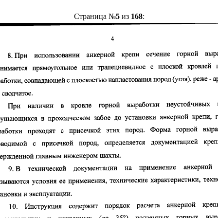
Страница №
5
из
168
: