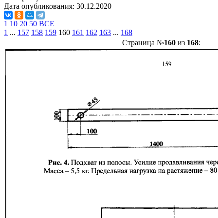
Дата опубликования:
30.12.2020
1
10
20
50
ВСЕ
1
...
157
158
159
160
161
162
163
...
168
Страница №
160
из
168
: