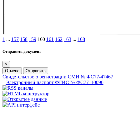
1
...
157
158
159
160
161
162
163
...
168
Отправить документ
×
Отмена
Отправить
Свидетельство о регистрации СМИ № ФС77-47467
Электронный паспорт ФГИС № ФС77110096