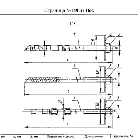
Страница №
149
из
168
: