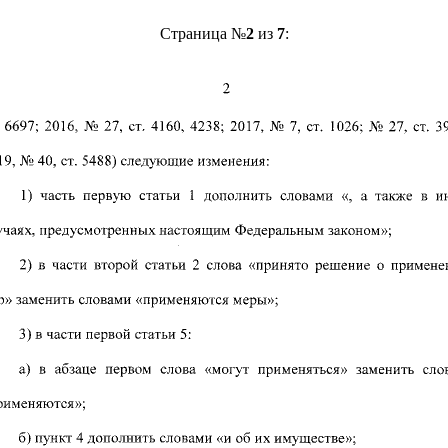
Страница №
2
из
7
: