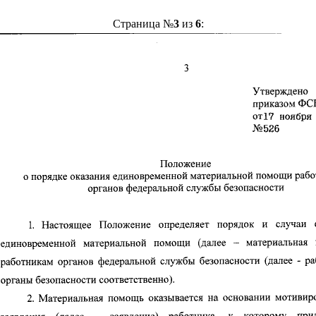
Страница №
3
из
6
: