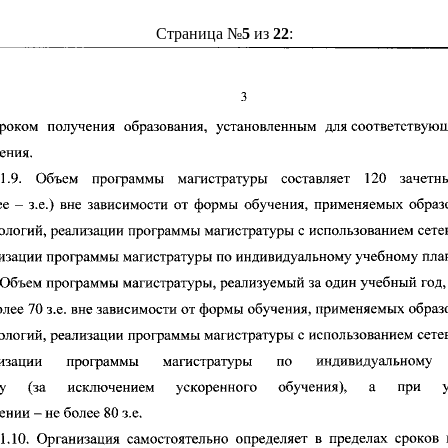
Страница №
5
из
22
: