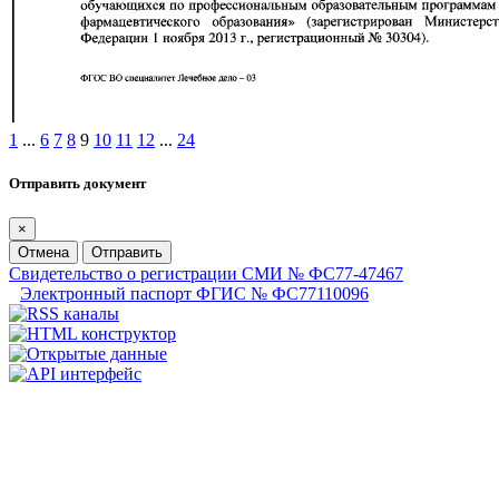
1
...
6
7
8
9
10
11
12
...
24
Отправить документ
×
Отмена
Отправить
Свидетельство о регистрации СМИ № ФС77-47467
Электронный паспорт ФГИС № ФС77110096