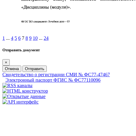
1
...
4
5
6
7
8
9
10
...
24
Отправить документ
×
Отмена
Отправить
Свидетельство о регистрации СМИ № ФС77-47467
Электронный паспорт ФГИС № ФС77110096