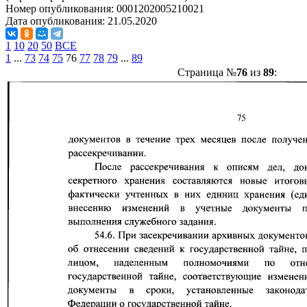
Номер опубликования:
0001202005210021
Дата опубликования:
21.05.2020
1
10
20
50
ВСЕ
1
...
73
74
75
76
77
78
79
...
89
Страница №
76
из
89
: