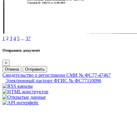
1
2
3
4
5
...
37
Отправить документ
×
Отмена
Отправить
Свидетельство о регистрации СМИ № ФС77-47467
Электронный паспорт ФГИС № ФС77110096