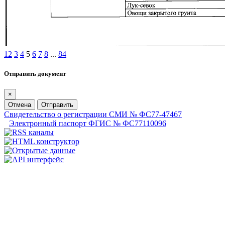
1
2
3
4
5
6
7
8
...
84
Отправить документ
×
Отмена
Отправить
Свидетельство о регистрации СМИ № ФС77-47467
Электронный паспорт ФГИС № ФС77110096