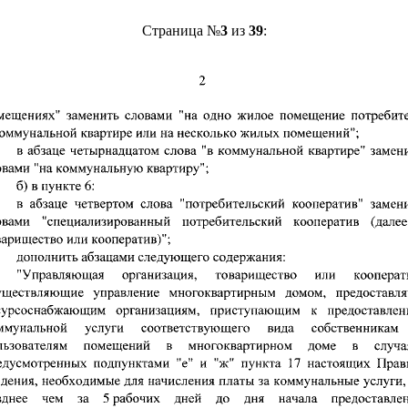
Страница №
3
из
39
: