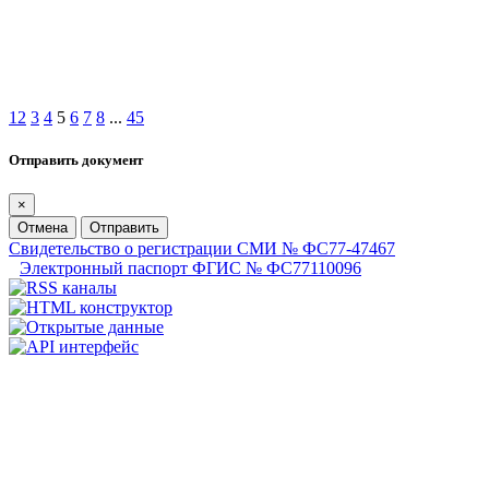
1
2
3
4
5
6
7
8
...
45
Отправить документ
×
Отмена
Отправить
Свидетельство о регистрации СМИ № ФС77-47467
Электронный паспорт ФГИС № ФС77110096