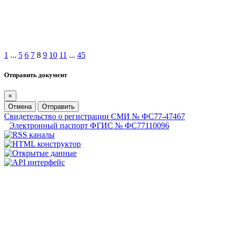
1
...
5
6
7
8
9
10
11
...
45
Отправить документ
×
Отмена
Отправить
Свидетельство о регистрации СМИ № ФС77-47467
Электронный паспорт ФГИС № ФС77110096