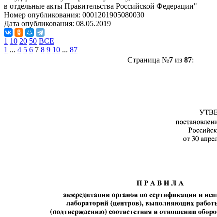
в отдельные акты Правительства Российской Федерации"
Номер опубликования:
0001201905080030
Дата опубликования:
08.05.2019
1
10
20
50
ВСЕ
1
...
4
5
6
7
8
9
10
...
87
Страница №
7
из
87
: