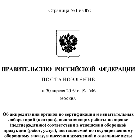
Страница №
1
из
87
: