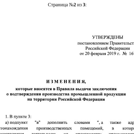
Страница №
2
из
3
: