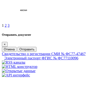
1
2
3
Отправить документ
×
Отмена
Отправить
Свидетельство о регистрации СМИ № ФС77-47467
Электронный паспорт ФГИС № ФС77110096