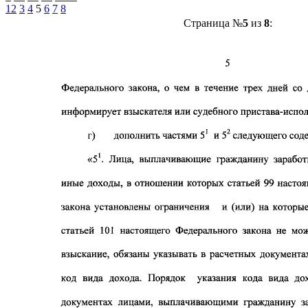
1
2
3
4
5
6
7
8
Страница №
5
из
8
: