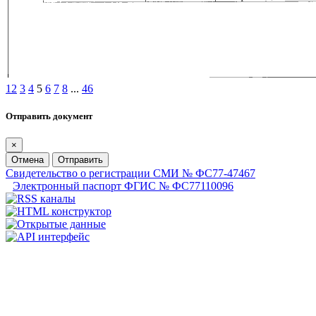
1
2
3
4
5
6
7
8
...
46
Отправить документ
×
Отмена
Отправить
Свидетельство о регистрации СМИ № ФС77-47467
Электронный паспорт ФГИС № ФС77110096