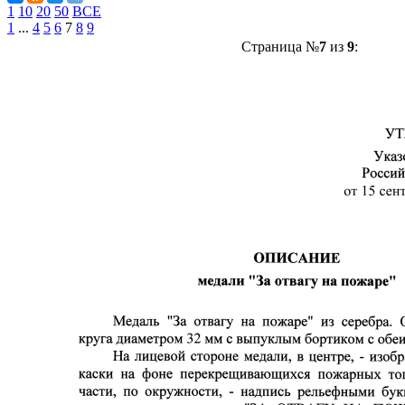
1
10
20
50
ВСЕ
1
...
4
5
6
7
8
9
Страница №
7
из
9
: