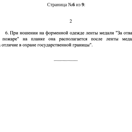
Страница №
6
из
9
: