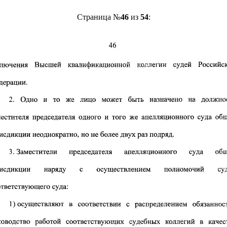
Страница №
46
из
54
: