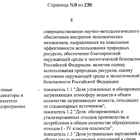
Страница №
9
из
239
: