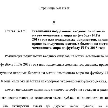
Страница №
8
из
9
: