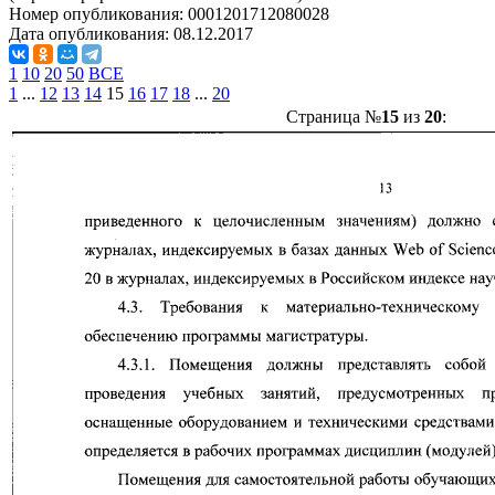
Номер опубликования:
0001201712080028
Дата опубликования:
08.12.2017
1
10
20
50
ВСЕ
1
...
12
13
14
15
16
17
18
...
20
Страница №
15
из
20
: