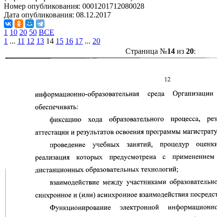
Номер опубликования:
0001201712080028
Дата опубликования:
08.12.2017
1
10
20
50
ВСЕ
1
...
11
12
13
14
15
16
17
...
20
Страница №
14
из
20
: