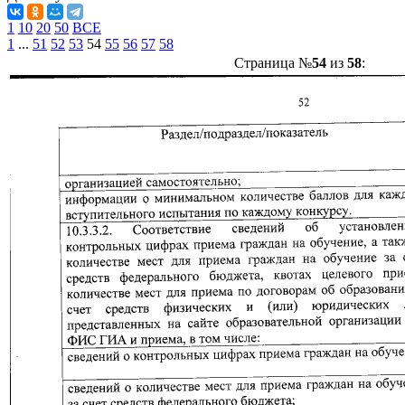
1
10
20
50
ВСЕ
1
...
51
52
53
54
55
56
57
58
Страница №
54
из
58
: