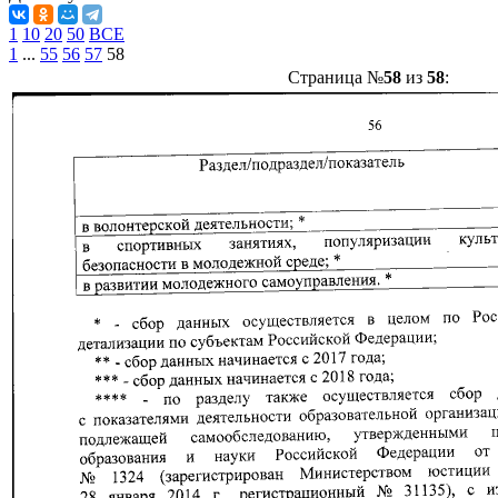
1
10
20
50
ВСЕ
1
...
55
56
57
58
Страница №
58
из
58
: