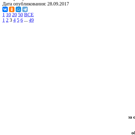
Дата опубликования:
28.09.2017
1
10
20
50
ВСЕ
1
2
3
4
5
6
...
49