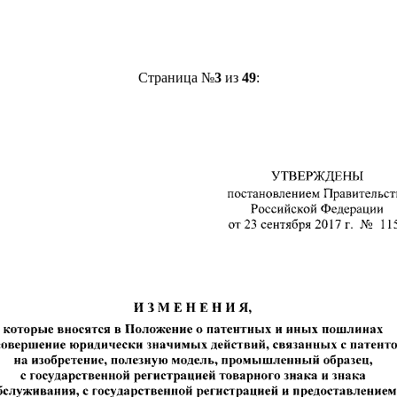
Страница №
3
из
49
: