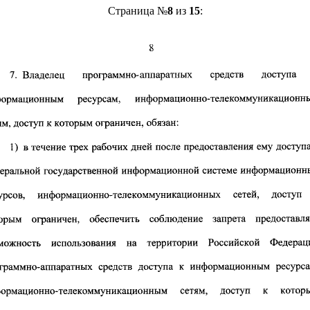
Страница №
8
из
15
: