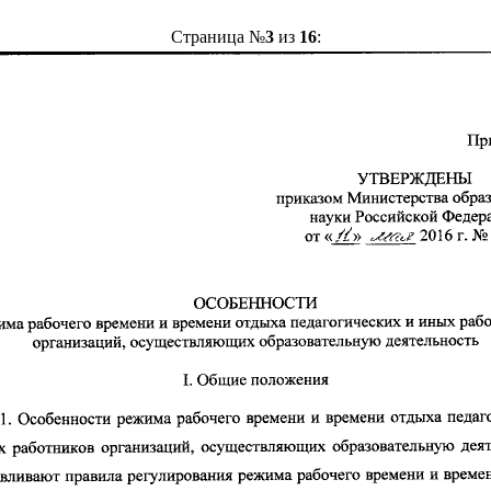
Страница №
3
из
16
: