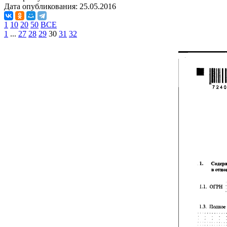
Дата опубликования:
25.05.2016
1
10
20
50
ВСЕ
1
...
27
28
29
30
31
32