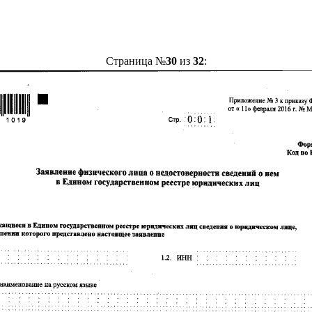
Страница №
30
из
32
: