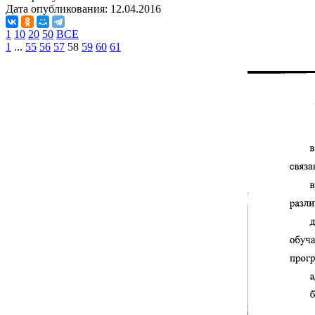
Дата опубликования:
12.04.2016
1
10
20
50
ВСЕ
1
...
55
56
57
58
59
60
61