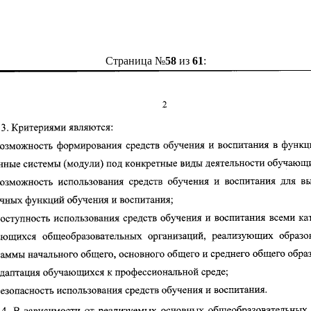
Страница №
58
из
61
: