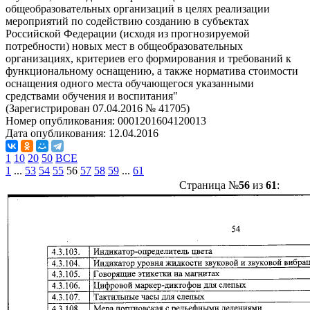
общеобразовательных организаций в целях реализации
мероприятий по содействию созданию в субъектах
Российской Федерации (исходя из прогнозируемой
потребности) новых мест в общеобразовательных
организациях, критериев его формирования и требований к
функциональному оснащению, а также норматива стоимости
оснащения одного места обучающегося указанными
средствами обучения и воспитания"
(Зарегистрирован 07.04.2016 № 41705)
Номер опубликования:
0001201604120013
Дата опубликования:
12.04.2016
1
10
20
50
ВСЕ
1
...
53
54
55
56
57
58
59
...
61
Страница №
56
из
61
: