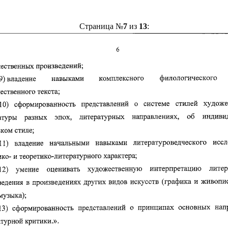
Страница №
7
из
13
: