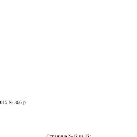
2015 № 366-р
Страница №
12
из
12
: