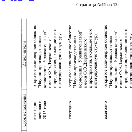
Страница №
11
из
12
: