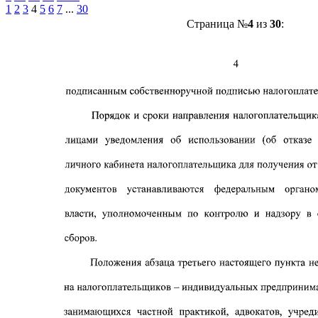
1
2
3
4
5
6
7
...
30
Страница №
4
из
30
: