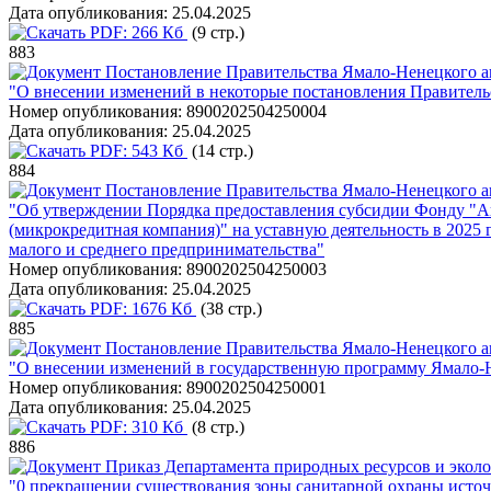
Дата опубликования:
25.04.2025
PDF:
266 Кб
(9 стр.)
883
Постановление Правительства Ямало-Ненецкого ав
"О внесении изменений в некоторые постановления Правитель
Номер опубликования:
8900202504250004
Дата опубликования:
25.04.2025
PDF:
543 Кб
(14 стр.)
884
Постановление Правительства Ямало-Ненецкого ав
"Об утверждении Порядка предоставления субсидии Фонду "А
(микрокредитная компания)" на уставную деятельность в 2025
малого и среднего предпринимательства"
Номер опубликования:
8900202504250003
Дата опубликования:
25.04.2025
PDF:
1676 Кб
(38 стр.)
885
Постановление Правительства Ямало-Ненецкого ав
"О внесении изменений в государственную программу Ямало-Н
Номер опубликования:
8900202504250001
Дата опубликования:
25.04.2025
PDF:
310 Кб
(8 стр.)
886
Приказ Департамента природных ресурсов и эколо
"0 прекращении существования зоны санитарной охраны источ