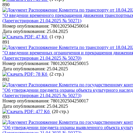
890
Распоряжение Комитета по транспорту от 18.04.20
"О введении временного прекращения движения транспортных 
(Зарегистрирован 21.04.2025 № 50271)
Номер опубликования:
7801202504250014
Дата опубликования:
25.04.2025
PDF:
47 Кб
(1 стр.)
891
Распоряжение Комитета по транспорту от 18.04.20
"О введении временных ограничения и прекращения движения 
(Зарегистрирован 21.04.2025 № 50270)
Номер опубликования:
7801202504250015
Дата опубликования:
25.04.2025
PDF:
78 Кб
(2 стр.)
892
Распоряжение Комитета по государственному конт
"Об утверждении предмета охраны объекта культурного наслед
(Зарегистрирован 21.04.2025 № 50273)
Номер опубликования:
7801202504250017
Дата опубликования:
25.04.2025
PDF:
477 Кб
(20 стр.)
893
Распоряжение Комитета по государственному конт
"Об утверждении предмета охраны выявленного объекта культ
(Зарегистрирован 21.04.2025 № 50272)