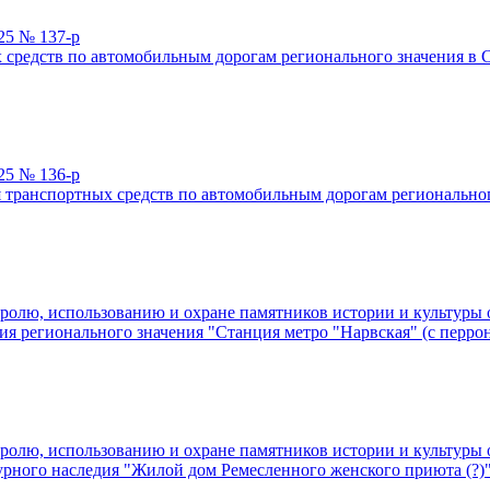
25 № 137-р
средств по автомобильным дорогам регионального значения в 
25 № 136-р
транспортных средств по автомобильным дорогам региональног
ролю, использованию и охране памятников истории и культуры о
ия регионального значения "Станция метро "Нарвская" (с перро
ролю, использованию и охране памятников истории и культуры о
урного наследия "Жилой дом Ремесленного женского приюта (?)