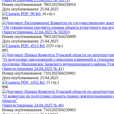
Номер опубликования:
7801202504250016
Дата опубликования:
25.04.2025
PDF:
96 Кб
(4 стр.)
894
Распоряжение Комитета по государственному конт
"Об утверждении предмета охраны объекта культурного наследи
(Зарегистрирован 22.04.2025 № 50283)
Номер опубликования:
7801202504250009
Дата опубликования:
25.04.2025
PDF:
4513 Кб
(225 стр.)
895
Приказ Комитета Тульской области по архитектуре 
"О подготовке предложений о внесении изменений в генеральн
поселение Малаховское Заокского муниципального района Тул
(Зарегистрирован 24.04.2025 № 41)
Номер опубликования:
7101202504250001
Дата опубликования:
25.04.2025
PDF:
1052 Кб
(3 стр.)
896
Приказ Комитета Тульской области по архитектуре 
"О комиссии по подготовке проекта правил землепользования 
области"
(Зарегистрирован 24.04.2025 № 40)
Номер опубликования:
7101202504250003