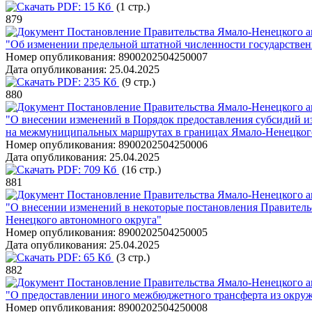
PDF:
15 Кб
(1 стр.)
879
Постановление Правительства Ямало-Ненецкого ав
"Об изменении предельной штатной численности государстве
Номер опубликования:
8900202504250007
Дата опубликования:
25.04.2025
PDF:
235 Кб
(9 стр.)
880
Постановление Правительства Ямало-Ненецкого ав
"О внесении изменений в Порядок предоставления субсидий и
на межмуниципальных маршрутах в границах Ямало-Ненецкого
Номер опубликования:
8900202504250006
Дата опубликования:
25.04.2025
PDF:
709 Кб
(16 стр.)
881
Постановление Правительства Ямало-Ненецкого ав
"О внесении изменений в некоторые постановления Правитель
Ненецкого автономного округа"
Номер опубликования:
8900202504250005
Дата опубликования:
25.04.2025
PDF:
65 Кб
(3 стр.)
882
Постановление Правительства Ямало-Ненецкого ав
"О предоставлении иного межбюджетного трансферта из окружн
Номер опубликования:
8900202504250008