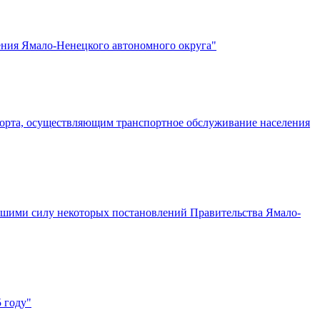
ения Ямало-Ненецкого автономного округа"
порта, осуществляющим транспортное обслуживание населения
вшими силу некоторых постановлений Правительства Ямало-
 году"