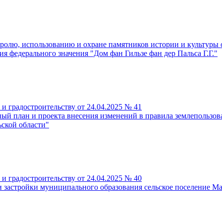
ролю, использованию и охране памятников истории и культуры о
я федерального значения "Дом фан Гильзе фан дер Пальса Г.Г."
и градостроительству от 24.04.2025 № 41
ый план и проекта внесения изменений в правила землепользов
ьской области"
и градостроительству от 24.04.2025 № 40
и застройки муниципального образования сельское поселение М