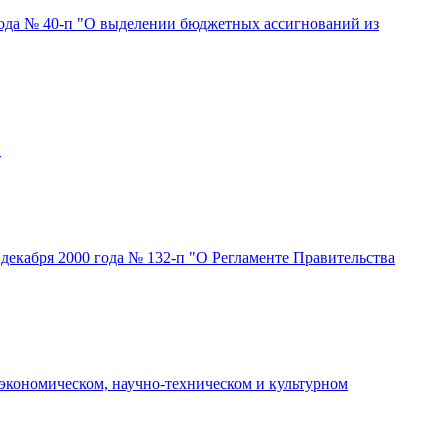
года № 40-п "О выделении бюджетных ассигнований из
"
екабря 2000 года № 132-п "О Регламенте Правительства
кономическом, научно-техническом и культурном