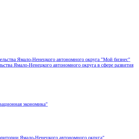
ельства Ямало-Ненецкого автономного округа "Мой бизнес"
льства Ямало-Ненецкого автономного округа в сфере развития
вационная экономика"
ерритории Ямало-Ненецкого автономного округа"