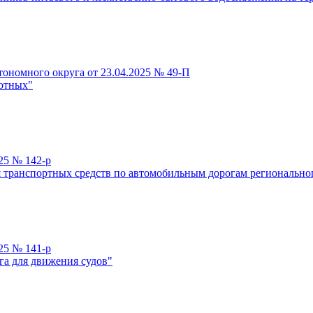
ономного округа от 23.04.2025 № 49-П
отных"
25 № 142-р
транспортных средств по автомобильным дорогам региональног
25 № 141-р
га для движения судов"