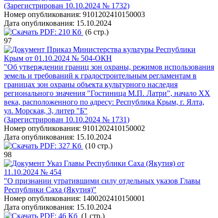
(Зарегистрирован 10.10.2024 № 1732)
Номер опубликования:
9101202410150003
Дата опубликования:
15.10.2024
PDF:
210 Кб
(6 стр.)
97
Приказ Министерства культуры Республики
Крым от 01.10.2024 № 504-ОКН
"Об утверждении границ зон охраны, режимов использования
земель и требований к градостроительным регламентам в
границах зон охраны объекта культурного наследия
регионального значения "Гостиница М.П. Латри", начало XX
века, расположенного по адресу: Республика Крым, г. Ялта,
ул. Морская, 3, литер "Б"
(Зарегистрирован 10.10.2024 № 1731)
Номер опубликования:
9101202410150002
Дата опубликования:
15.10.2024
PDF:
327 Кб
(10 стр.)
98
Указ Главы Республики Саха (Якутия) от
11.10.2024 № 454
"О признании утратившими силу отдельных указов Главы
Республики Саха (Якутия)"
Номер опубликования:
1400202410150001
Дата опубликования:
15.10.2024
PDF:
46 Кб
(1 стр.)