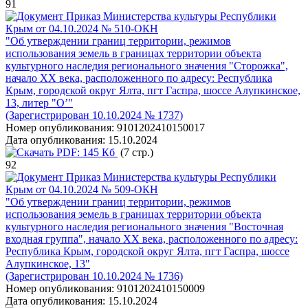
91
Приказ Министерства культуры Республики
Крым от 04.10.2024 № 510-ОКН
"Об утверждении границ территории, режимов
использования земель в границах территории объекта
культурного наследия регионального значения "Сторожка",
начало XX века, расположенного по адресу: Республика
Крым, городской округ Ялта, пгт Гаспра, шоссе Алупкинское,
13, литер "О’"
(Зарегистрирован 10.10.2024 № 1737)
Номер опубликования:
9101202410150017
Дата опубликования:
15.10.2024
PDF:
145 Кб
(7 стр.)
92
Приказ Министерства культуры Республики
Крым от 04.10.2024 № 509-ОКН
"Об утверждении границ территории, режимов
использования земель в границах территории объекта
культурного наследия регионального значения "Восточная
входная группа", начало XX века, расположенного по адресу:
Республика Крым, городской округ Ялта, пгт Гаспра, шоссе
Алупкинское, 13"
(Зарегистрирован 10.10.2024 № 1736)
Номер опубликования:
9101202410150009
Дата опубликования:
15.10.2024