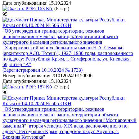
Дата опубликования:
15.10.2024
PDF:
163 Кб
(6 стр.)
95
Приказ Министерства культуры Республики
Крым от 04.10.2024 № 506-ОКН
"Об утверждении границ территории, режимов
использования земель в границах территории объекта
культурного наследия регионального значения
"Хирургический корпус больницы имени Н.А. Семашко
(архитектор А.Ю. Тотеш)", 1927–1930 годы, расположенного
по адресу: Республика Крым, г. Симферополь, ул. Киевская,
69, литер "А"
(Зарегистрирован 10.10.2024 № 1733)
Номер опубликования:
9101202410150006
Дата опубликования:
15.10.2024
PDF:
187 Кб
(7 стр.)
96
Приказ Министерства культуры Республики
Крым от 04.10.2024 № 505-ОКН
"Об утверждении границ территории, режимов
использования земель в границах территории объекта
культурного наследия регионального значения "Мост арочный
каменный", вторая четверть XIX века, расположенного по
адресу: Республика Крым, городской округ Алушта, с.
Верхняя Кутузовка"