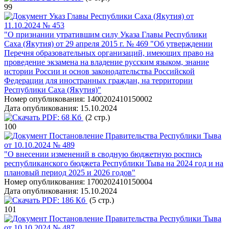
99
Указ Главы Республики Саха (Якутия) от
11.10.2024 № 453
"О признании утратившим силу Указа Главы Республики
Саха (Якутия) от 29 апреля 2015 г. № 469 "Об утверждении
Перечня образовательных организаций, имеющих право на
проведение экзамена на владение русским языком, знание
истории России и основ законодательства Российской
Федерации для иностранных граждан, на территории
Республики Саха (Якутия)"
Номер опубликования:
1400202410150002
Дата опубликования:
15.10.2024
PDF:
68 Кб
(2 стр.)
100
Постановление Правительства Республики Тыва
от 10.10.2024 № 489
"О внесении изменений в сводную бюджетную роспись
республиканского бюджета Республики Тыва на 2024 год и на
плановый период 2025 и 2026 годов"
Номер опубликования:
1700202410150004
Дата опубликования:
15.10.2024
PDF:
186 Кб
(5 стр.)
101
Постановление Правительства Республики Тыва
от 10.10.2024 № 487