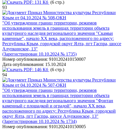
PDF:
131 Кб
(6 стр.)
93
Приказ Министерства культуры Республики
Крым от 04.10.2024 № 508-ОКН
"Об утверждении границ территории, режимов
использования земель в границах территории объекта
культурного наследия регионального значения "Скамьи
каменные", начало XX века, расположенного по адресу:
Республика Крым, городской округ Ялта, пгт Гаспра, шоссе
Алупкинское, 13"
(Зарегистрирован 10.10.2024 № 1735)
Номер опубликования:
9101202410150007
Дата опубликования:
15.10.2024
PDF:
146 Кб
(6 стр.)
94
Приказ Министерства культуры Республики
Крым от 04.10.2024 № 507-ОКН
"Об утверждении границ территории, режимов
использования земель в границах территории объекта
культурного наследия регионального значения "Фонтан
каменный с площадкой и оградой", начало XX века,
расположенного по адресу: Республика Крым, городской
округ Ялта, пгт Гаспра, шоссе Алупкинское, 13"
(Зарегистрирован 10.10.2024 № 1734)
Номер опубликования:
9101202410150005