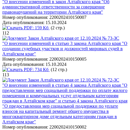
"О внесении изменений в закон Алтайского края "Об
административной ответственности за совершение
правонарушений на территории Алтайского края"
Номер опубликования:
2200202410150007
Дата опубликования:
15.10.2024
PDF:
159 Кб
(2 стр.)
112
Закон Алтайского края от 12.10.2024 № 73-ЗС
"О внесении изменений в статью 3 закона Алтайского края "О
создании судебных участков и должностей мировых судей в
Алтайском крае"
Номер опубликования:
2200202410150005
Дата опубликования:
15.10.2024
PDF:
734 Кб
(12 стр.)
113
Закон Алтайского края от 12.10.2024 № 72-ЗС
"О внесении изменений в статью 4 закона Алтайского края "О
предоставлении мер социальной поддержки по оплате жилого
помещения и коммунальных услуг отдельным категориям
граждан в Алтайском крае" и статью 4 закона Алтайского края
"О предоставлении мер социальной поддержки по уплате
взносов на капитальный ремонт общего имущества в
многоквартирном доме отдельным категориям граждан в
Алтайском крае"
Номер опубликования:
2200202410150002