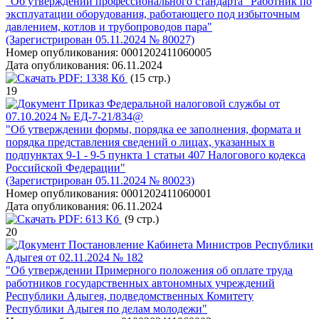
"Об утверждении профессионального стандарта "Работник по
эксплуатации оборудования, работающего под избыточным
давлением, котлов и трубопроводов пара"
(Зарегистрирован 05.11.2024 № 80027)
Номер опубликования:
0001202411060005
Дата опубликования:
06.11.2024
PDF:
1338 Кб
(15 стр.)
19
Приказ Федеральной налоговой службы от
07.10.2024 № ЕД-7-21/834@
"Об утверждении формы, порядка ее заполнения, формата и
порядка представления сведений о лицах, указанных в
подпунктах 9-1 - 9-5 пункта 1 статьи 407 Налогового кодекса
Российской Федерации"
(Зарегистрирован 05.11.2024 № 80023)
Номер опубликования:
0001202411060001
Дата опубликования:
06.11.2024
PDF:
613 Кб
(9 стр.)
20
Постановление Кабинета Министров Республики
Адыгея от 02.11.2024 № 182
"Об утверждении Примерного положения об оплате труда
работников государственных автономных учреждений
Республики Адыгея, подведомственных Комитету
Республики Адыгея по делам молодежи"