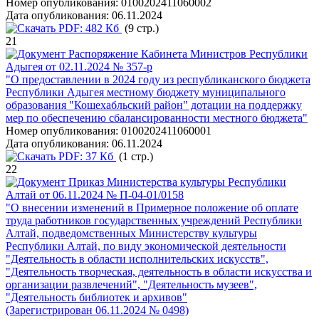
Номер опубликования:
0100202411060002
Дата опубликования:
06.11.2024
PDF:
482 Кб
(9 стр.)
21
Распоряжение Кабинета Министров Республики
Адыгея от 02.11.2024 № 357-р
"О предоставлении в 2024 году из республиканского бюджета
Республики Адыгея местному бюджету муниципального
образования "Кошехабльский район" дотации на поддержку
мер по обеспечению сбалансированности местного бюджета"
Номер опубликования:
0100202411060001
Дата опубликования:
06.11.2024
PDF:
37 Кб
(1 стр.)
22
Приказ Министерства культуры Республики
Алтай от 06.11.2024 № П-04-01/0158
"О внесении изменений в Примерное положение об оплате
труда работников государственных учреждений Республики
Алтай, подведомственных Министерству культуры
Республики Алтай, по виду экономической деятельности
"Деятельность в области исполнительских искусств",
"Деятельность творческая, деятельность в области искусства и
организации развлечений", "Деятельность музеев",
"Деятельность библиотек и архивов"
(Зарегистрирован 06.11.2024 № 0498)