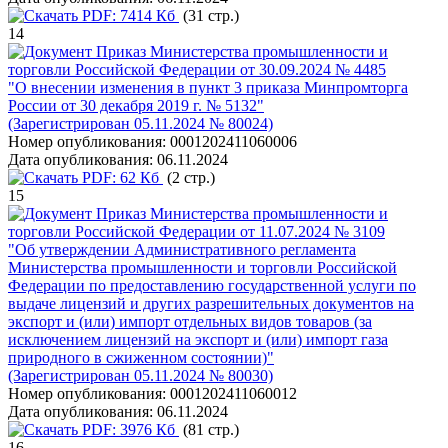
PDF:
7414 Кб
(31 стр.)
14
Приказ Министерства промышленности и
торговли Российской Федерации от 30.09.2024 № 4485
"О внесении изменения в пункт 3 приказа Минпромторга
России от 30 декабря 2019 г. № 5132"
(Зарегистрирован 05.11.2024 № 80024)
Номер опубликования:
0001202411060006
Дата опубликования:
06.11.2024
PDF:
62 Кб
(2 стр.)
15
Приказ Министерства промышленности и
торговли Российской Федерации от 11.07.2024 № 3109
"Об утверждении Административного регламента
Министерства промышленности и торговли Российской
Федерации по предоставлению государственной услуги по
выдаче лицензий и других разрешительных документов на
экспорт и (или) импорт отдельных видов товаров (за
исключением лицензий на экспорт и (или) импорт газа
природного в сжиженном состоянии)"
(Зарегистрирован 05.11.2024 № 80030)
Номер опубликования:
0001202411060012
Дата опубликования:
06.11.2024
PDF:
3976 Кб
(81 стр.)
16