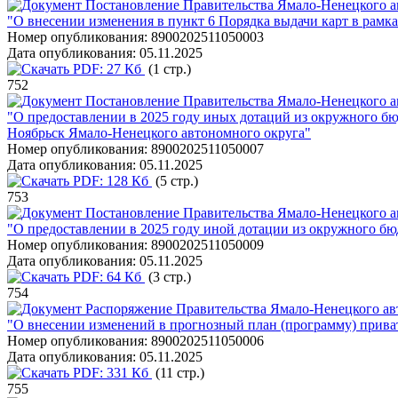
Постановление Правительства Ямало-Ненецкого ав
"О внесении изменения в пункт 6 Порядка выдачи карт в рамк
Номер опубликования:
8900202511050003
Дата опубликования:
05.11.2025
PDF:
27 Кб
(1 стр.)
752
Постановление Правительства Ямало-Ненецкого ав
"О предоставлении в 2025 году иных дотаций из окружного бю
Ноябрьск Ямало-Ненецкого автономного округа"
Номер опубликования:
8900202511050007
Дата опубликования:
05.11.2025
PDF:
128 Кб
(5 стр.)
753
Постановление Правительства Ямало-Ненецкого ав
"О предоставлении в 2025 году иной дотации из окружного б
Номер опубликования:
8900202511050009
Дата опубликования:
05.11.2025
PDF:
64 Кб
(3 стр.)
754
Распоряжение Правительства Ямало-Ненецкого авт
"О внесении изменений в прогнозный план (программу) прива
Номер опубликования:
8900202511050006
Дата опубликования:
05.11.2025
PDF:
331 Кб
(11 стр.)
755