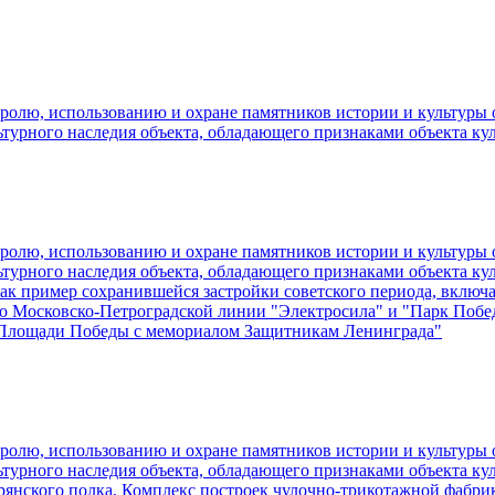
ролю, использованию и охране памятников истории и культуры о
ьтурного наследия объекта, обладающего признаками объекта ку
ролю, использованию и охране памятников истории и культуры о
ьтурного наследия объекта, обладающего признаками объекта ку
ак пример сохранившейся застройки советского периода, включ
ро Московско-Петроградской линии "Электросила" и "Парк Поб
 Площади Победы с мемориалом Защитникам Ленинграда"
ролю, использованию и охране памятников истории и культуры о
турного наследия объекта, обладающего признаками объекта куль
рянского полка, Комплекс построек чулочно-трикотажной фабри