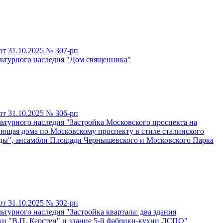
т 31.10.2025 № 307-рп
льтурного наследия "Дом священника"
т 31.10.2025 № 306-рп
льтурного наследия "Застройка Московского проспекта на
ающая дома по Московскому проспекту в стиле сталинского
еды", ансамбли Площади Чернышевского и Московского Парка
т 31.10.2025 № 302-рп
турного наследия "Застройка квартала: два здания
ки "В.П. Керстен" и здание 5-й фабрики-кухни ЛСПО"