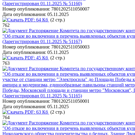
(Зарегистрирован 01.11.2025 № 51160)
Номер опубликования:
7801202511050007
Дата опубликования:
05.11.2025
PDF:
64 Кб
(2 стр.)
762
Распоряжение Комитета по государственному конт
"Об отказе во включении в перечень выявленных объектов кул
(Зарегистрирован 01.11.2025 № 51167)
Номер опубликования:
7801202511050003
Дата опубликования:
05.11.2025
PDF:
45 Кб
(2 стр.)
763
Распоряжение Комитета по государственному конт
"Об отказе во включении в перечень выявленных объектов кул
участке от станции метро "Электросила" до Площади Победы к
ампира и модернизма, единообразные павильоны станций мет
Победы, Московской площади и станции метро "Московская",
(Зарегистрирован 01.11.2025 № 51165)
Номер опубликования:
7801202511050001
Дата опубликования:
05.11.2025
PDF:
63 Кб
(2 стр.)
764
Распоряжение Комитета по государственному конт
"Об отказе во включении в перечень выявленных объектов куль
Николаевского общества попечительства о бедных, Здание Дво