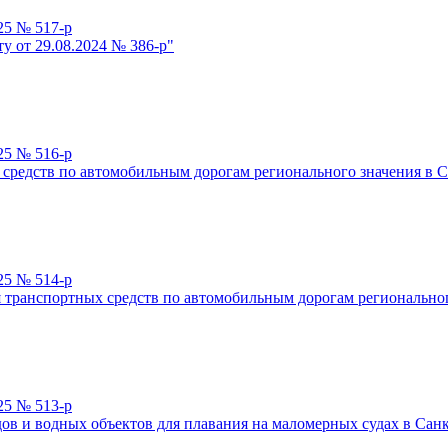
25 № 517-р
у от 29.08.2024 № 386-р"
25 № 516-р
средств по автомобильным дорогам регионального значения в С
25 № 514-р
транспортных средств по автомобильным дорогам региональног
25 № 513-р
ов и водных объектов для плавания на маломерных судах в Сан