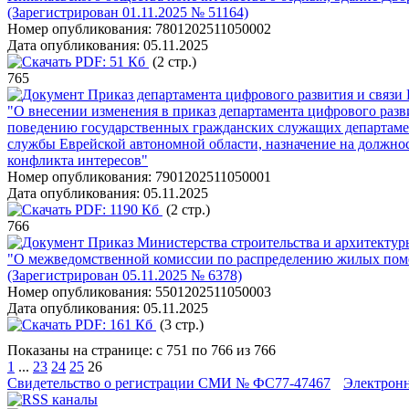
(Зарегистрирован 01.11.2025 № 51164)
Номер опубликования:
7801202511050002
Дата опубликования:
05.11.2025
PDF:
51 Кб
(2 стр.)
765
Приказ департамента цифрового развития и связи 
"О внесении изменения в приказ департамента цифрового разв
поведению государственных гражданских служащих департамен
службы Еврейской автономной области, назначение на должно
конфликта интересов"
Номер опубликования:
7901202511050001
Дата опубликования:
05.11.2025
PDF:
1190 Кб
(2 стр.)
766
Приказ Министерства строительства и архитектуры
"О межведомственной комиссии по распределению жилых по
(Зарегистрирован 05.11.2025 № 6378)
Номер опубликования:
5501202511050003
Дата опубликования:
05.11.2025
PDF:
161 Кб
(3 стр.)
Показаны на странице: с 751 по 766 из 766
1
...
23
24
25
26
Свидетельство о регистрации СМИ № ФС77-47467
Электрон