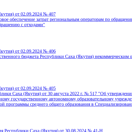
кутия) от 02.09.2024 № 407
овое обеспечение затрат региональным операторам по обращен
обращению с отходами"
кутия) от 02.09.2024 № 406
ственного бюджета Республики Саха (Якутия) некоммерческим о
кутия) от 02.09.2024 № 405
ики Саха (Якутия) от 30 августа 2022 г. № 517 "Об утверждени
льному государственному автономному образовательному учреж
ной программы среднего общего образования в Специализирован
я Республики Саха (Якутия) от 30.08.2024 № 41-Н