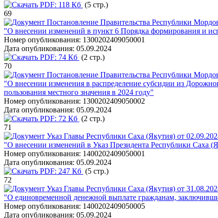
PDF:
118 Кб
(5 стр.)
69
Постановление Правительства Республики Мордов
"О внесении изменений в пункт 6 Порядка формирования и и
Номер опубликования:
1300202409050001
Дата опубликования:
05.09.2024
PDF:
74 Кб
(2 стр.)
70
Постановление Правительства Республики Мордов
"О внесении изменения в распределение субсидии из Дорожн
пользования местного значения в 2024 году"
Номер опубликования:
1300202409050002
Дата опубликования:
05.09.2024
PDF:
72 Кб
(2 стр.)
71
Указ Главы Республики Саха (Якутия) от 02.09.20
"О внесении изменений в Указ Президента Республики Саха (Я
Номер опубликования:
1400202409050001
Дата опубликования:
05.09.2024
PDF:
247 Кб
(5 стр.)
72
Указ Главы Республики Саха (Якутия) от 31.08.20
"О единовременной денежной выплате гражданам, заключивш
Номер опубликования:
1400202409050005
Дата опубликования:
05.09.2024