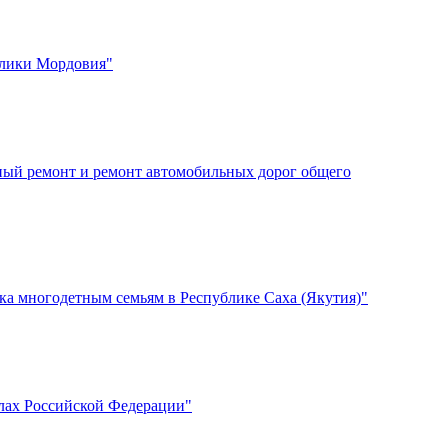
блики Мордовия"
ный ремонт и ремонт автомобильных дорог общего
ака многодетным семьям в Республике Саха (Якутия)"
лах Российской Федерации"