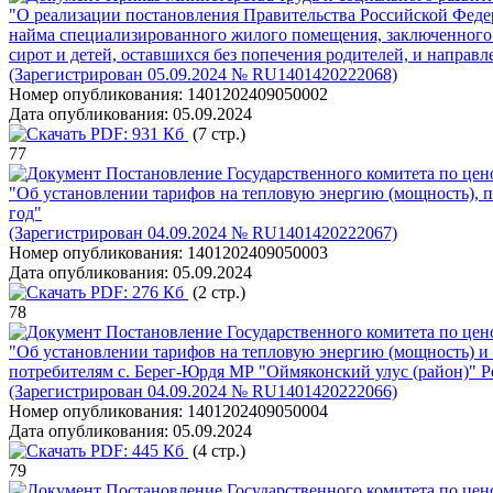
"О реализации постановления Правительства Российской Федер
найма специализированного жилого помещения, заключенного с 
сирот и детей, оставшихся без попечения родителей, и напра
(Зарегистрирован 05.09.2024 № RU1401420222068)
Номер опубликования:
1401202409050002
Дата опубликования:
05.09.2024
PDF:
931 Кб
(7 стр.)
77
Постановление Государственного комитета по цен
"Об установлении тарифов на тепловую энергию (мощность), п
год"
(Зарегистрирован 04.09.2024 № RU1401420222067)
Номер опубликования:
1401202409050003
Дата опубликования:
05.09.2024
PDF:
276 Кб
(2 стр.)
78
Постановление Государственного комитета по цен
"Об установлении тарифов на тепловую энергию (мощность) и 
потребителям c. Берег-Юрдя МР "Оймяконский улус (район)" Р
(Зарегистрирован 04.09.2024 № RU1401420222066)
Номер опубликования:
1401202409050004
Дата опубликования:
05.09.2024
PDF:
445 Кб
(4 стр.)
79
Постановление Государственного комитета по цен