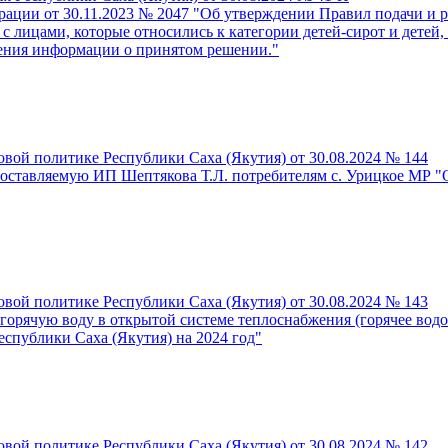
ации от 30.11.2023 № 2047 "Об утверждении Правил подачи и р
лицами, которые относились к категории детей-сирот и детей, 
вления информации о принятом решении."
овой политике Республики Саха (Якутия) от 30.08.2024 № 144
оставляемую ИП Шептякова Т.Л. потребителям c. Урицкое МР "О
овой политике Республики Саха (Якутия) от 30.08.2024 № 143
горячую воду в открытой системе теплоснабжения (горячее вод
еспублики Саха (Якутия) на 2024 год"
овой политике Республики Саха (Якутия) от 30.08.2024 № 142