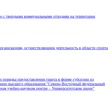
ию с твердыми коммунальными отходами на территории
рганизациям, осуществляющим деятельность в области спорта
и порядка предоставления гранта в форме субсидии из
дению высшего образования "Северо-Восточный федеральный
ном учебно-научном центре – Университетском лицее"