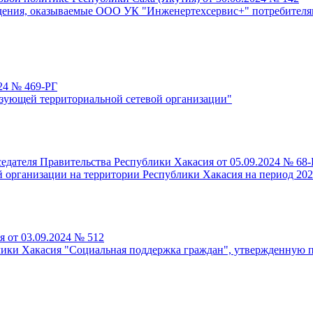
дения, оказываемые ООО УК "Инженертехсервис+" потребителям 
24 № 469-РГ
азующей территориальной сетевой организации"
едателя Правительства Республики Хакасия от 05.09.2024 № 68
 организации на территории Республики Хакасия на период 2025
 от 03.09.2024 № 512
лики Хакасия "Социальная поддержка граждан", утвержденную п