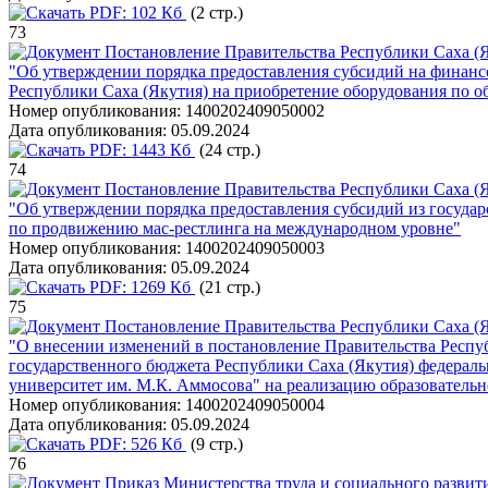
PDF:
102 Кб
(2 стр.)
73
Постановление Правительства Республики Саха (Я
"Об утверждении порядка предоставления субсидий на финанс
Республики Саха (Якутия) на приобретение оборудования по 
Номер опубликования:
1400202409050002
Дата опубликования:
05.09.2024
PDF:
1443 Кб
(24 стр.)
74
Постановление Правительства Республики Саха (Я
"Об утверждении порядка предоставления субсидий из государ
по продвижению мас-рестлинга на международном уровне"
Номер опубликования:
1400202409050003
Дата опубликования:
05.09.2024
PDF:
1269 Кб
(21 стр.)
75
Постановление Правительства Республики Саха (Я
"О внесении изменений в постановление Правительства Республ
государственного бюджета Республики Саха (Якутия) федера
университет им. М.К. Аммосова" на реализацию образователь
Номер опубликования:
1400202409050004
Дата опубликования:
05.09.2024
PDF:
526 Кб
(9 стр.)
76
Приказ Министерства труда и социального развити