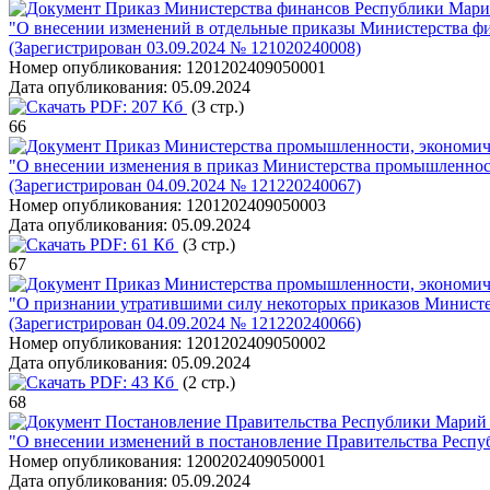
Приказ Министерства финансов Республики Марий
"О внесении изменений в отдельные приказы Министерства ф
(Зарегистрирован 03.09.2024 № 121020240008)
Номер опубликования:
1201202409050001
Дата опубликования:
05.09.2024
PDF:
207 Кб
(3 стр.)
66
Приказ Министерства промышленности, экономичес
"О внесении изменения в приказ Министерства промышленности
(Зарегистрирован 04.09.2024 № 121220240067)
Номер опубликования:
1201202409050003
Дата опубликования:
05.09.2024
PDF:
61 Кб
(3 стр.)
67
Приказ Министерства промышленности, экономичес
"О признании утратившими силу некоторых приказов Министе
(Зарегистрирован 04.09.2024 № 121220240066)
Номер опубликования:
1201202409050002
Дата опубликования:
05.09.2024
PDF:
43 Кб
(2 стр.)
68
Постановление Правительства Республики Марий 
"О внесении изменений в постановление Правительства Респуб
Номер опубликования:
1200202409050001
Дата опубликования:
05.09.2024