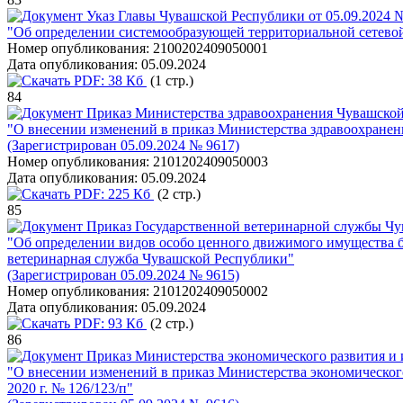
Указ Главы Чувашской Республики от 05.09.2024 
"Об определении системообразующей территориальной сетево
Номер опубликования:
2100202409050001
Дата опубликования:
05.09.2024
PDF:
38 Кб
(1 стр.)
84
Приказ Министерства здравоохранения Чувашской
"О внесении изменений в приказ Министерства здравоохранени
(Зарегистрирован 05.09.2024 № 9617)
Номер опубликования:
2101202409050003
Дата опубликования:
05.09.2024
PDF:
225 Кб
(2 стр.)
85
Приказ Государственной ветеринарной службы Чу
"Об определении видов особо ценного движимого имущества 
ветеринарная служба Чувашской Республики"
(Зарегистрирован 05.09.2024 № 9615)
Номер опубликования:
2101202409050002
Дата опубликования:
05.09.2024
PDF:
93 Кб
(2 стр.)
86
Приказ Министерства экономического развития и
"О внесении изменений в приказ Министерства экономическо
2020 г. № 126/123/п"