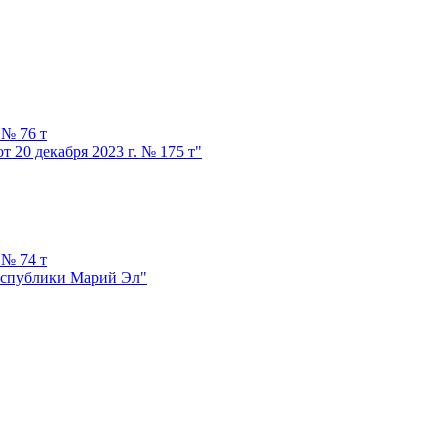
 № 76 т
20 декабря 2023 г. № 175 т"
 № 74 т
еспублики Марий Эл"