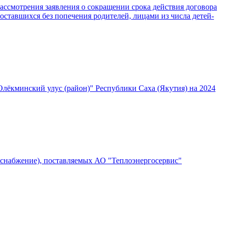
ассмотрения заявления о сокращении срока действия договора
оставшихся без попечения родителей, лицами из числа детей-
лёкминский улус (район)" Республики Саха (Якутия) на 2024
оснабжение), поставляемых АО "Теплоэнергосервис"