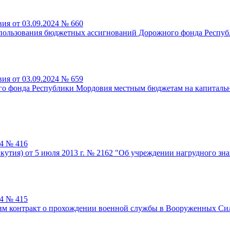
ия от 03.09.2024 № 660
спользования бюджетных ассигнований Дорожного фонда Респу
ия от 03.09.2024 № 659
ого фонда Республики Мордовия местным бюджетам на капиталь
24 № 416
кутия) от 5 июля 2013 г. № 2162 "Об учреждении нагрудного зн
24 № 415
им контракт о прохождении военной службы в Вооруженных Си