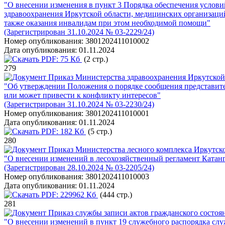
"О внесении изменения в пункт 3 Порядка обеспечения услови
здравоохранения Иркутской области, медицинских организаций
также оказания инвалидам при этом необходимой помощи"
(Зарегистрирован 31.10.2024 № 03-2229/24)
Номер опубликования:
3801202411010002
Дата опубликования:
01.11.2024
PDF:
75 Кб
(2 стр.)
279
Приказ Министерства здравоохранения Иркутской 
"Об утверждении Положения о порядке сообщения представите
или может привести к конфликту интересов"
(Зарегистрирован 31.10.2024 № 03-2230/24)
Номер опубликования:
3801202411010001
Дата опубликования:
01.11.2024
PDF:
182 Кб
(5 стр.)
280
Приказ Министерства лесного комплекса Иркутско
"О внесении изменений в лесохозяйственный регламент Катанг
(Зарегистрирован 28.10.2024 № 03-2205/24)
Номер опубликования:
3801202411010003
Дата опубликования:
01.11.2024
PDF:
229962 Кб
(444 стр.)
281
Приказ службы записи актов гражданского состоян
"О внесении изменений в пункт 19 служебного распорядка слу