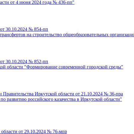
сти от 4 июня 2024 года № 436-пп"
от 30.10.2024 № 854-пп
рансфертов на строительство общеобразовательных организаций
от 30.10.2024 № 852-пп
кой области "Формирование современной городской среды"
 Правительства Иркутской области от 21.10.2024 № 36-пра
по развитию российского казачества в Иркутской области"
области от 29.10.2024 № 76-мпр