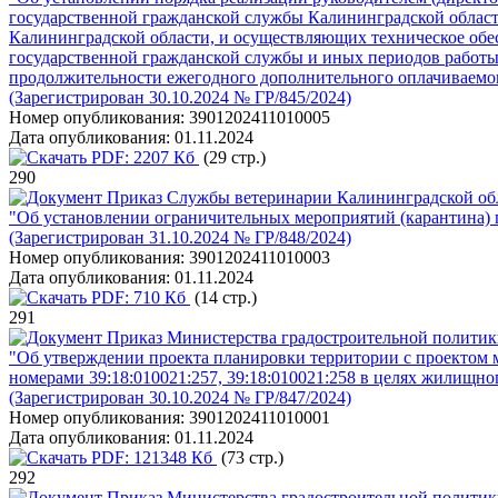
государственной гражданской службы Калининградской облас
Калининградской области, и осуществляющих техническое обе
государственной гражданской службы и иных периодов работы
продолжительности ежегодного дополнительного оплачиваемого
(Зарегистрирован 30.10.2024 № ГР/845/2024)
Номер опубликования:
3901202411010005
Дата опубликования:
01.11.2024
PDF:
2207 Кб
(29 стр.)
290
Приказ Службы ветеринарии Калининградской обл
"Об установлении ограничительных мероприятий (карантина) п
(Зарегистрирован 31.10.2024 № ГР/848/2024)
Номер опубликования:
3901202411010003
Дата опубликования:
01.11.2024
PDF:
710 Кб
(14 стр.)
291
Приказ Министерства градостроительной политики
"Об утверждении проекта планировки территории с проектом м
номерами 39:18:010021:257, 39:18:010021:258 в целях жилищно
(Зарегистрирован 30.10.2024 № ГР/847/2024)
Номер опубликования:
3901202411010001
Дата опубликования:
01.11.2024
PDF:
121348 Кб
(73 стр.)
292
Приказ Министерства градостроительной политики