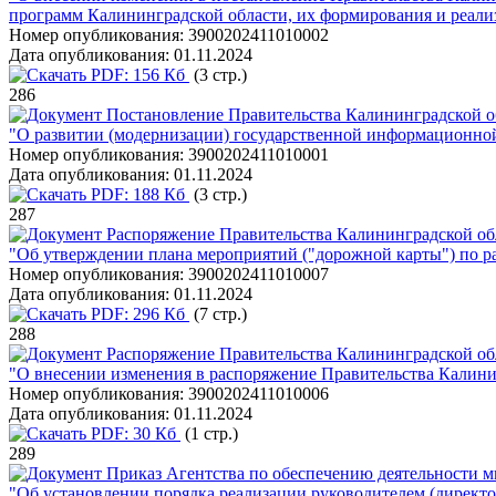
программ Калининградской области, их формирования и реали
Номер опубликования:
3900202411010002
Дата опубликования:
01.11.2024
PDF:
156 Кб
(3 стр.)
286
Постановление Правительства Калининградской об
"О развитии (модернизации) государственной информационно
Номер опубликования:
3900202411010001
Дата опубликования:
01.11.2024
PDF:
188 Кб
(3 стр.)
287
Распоряжение Правительства Калининградской обл
"Об утверждении плана мероприятий ("дорожной карты") по р
Номер опубликования:
3900202411010007
Дата опубликования:
01.11.2024
PDF:
296 Кб
(7 стр.)
288
Распоряжение Правительства Калининградской обл
"О внесении изменения в распоряжение Правительства Калинин
Номер опубликования:
3900202411010006
Дата опубликования:
01.11.2024
PDF:
30 Кб
(1 стр.)
289
Приказ Агентства по обеспечению деятельности 
"Об установлении порядка реализации руководителем (директо