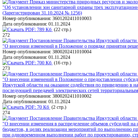
Приказ министерства природных ресурсов и эколо
"Об установлении зон санитарной охраны трех эксплуатацион
(Зарегистрирован 31.10.2024 № 1256)
Номер опубликования:
3601202411010003
Дата опубликования:
01.11.2024
PDF:
789 Кб
(22 стр.)
272
Постановление Правительства Иркутской области 
"О внесении изменений в Положение о порядке принятия реше
Номер опубликования:
3800202411010004
Дата опубликования:
01.11.2024
PDF:
700 Кб
(16 стр.)
273
Постановление Правительства Иркутской области 
"О внесении изменений в Положение о предоставлении субсид
Иркутской области на оказание содействия по приведению в н
последующей передачей электрических сетей территориальным
Номер опубликования:
3800202411010002
Дата опубликования:
01.11.2024
PDF:
70 Кб
(2 стр.)
274
Постановление Правительства Иркутской области 
"О внесении изменения в распределение объемов субсидий на
бюджетов, в целях реализации мероприятий по выполнению прое
при одновременном выполнении работ по проектированию, стро