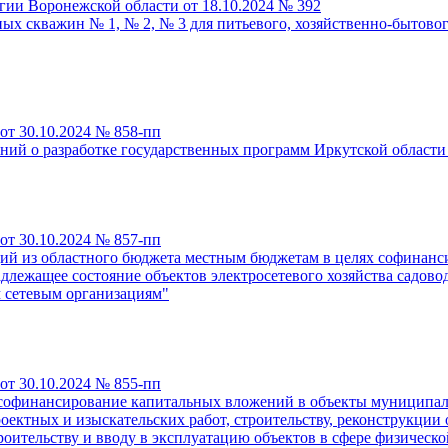
гии Воронежской области от 18.10.2024 № 392
ных скважин № 1, № 2, № 3 для питьевого, хозяйственно-быто
от 30.10.2024 № 858-пп
ний о разработке государственных программ Иркутской области
от 30.10.2024 № 857-пп
ий из областного бюджета местным бюджетам в целях софинанс
адлежащее состояние объектов электросетевого хозяйства садов
 сетевым организациям"
от 30.10.2024 № 855-пп
 софинансирование капитальных вложений в объекты муниципал
ктных и изыскательских работ, строительству, реконструкции о
ительству и вводу в эксплуатацию объектов в сфере физической