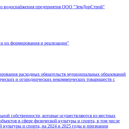
вого водоснабжения предприятия ООО "ЗемДорСтрой"
 и их формирования и реализации"
ирования расходных обязательств муниципальных образований
одческих и огороднических некоммерческих товариществ с
ьной собственности, которые осуществляются из местных
бъектов в сфере физической культуры и спорта, в том числе
 культуры и спорта, на 2024 и 2025 годы и признании