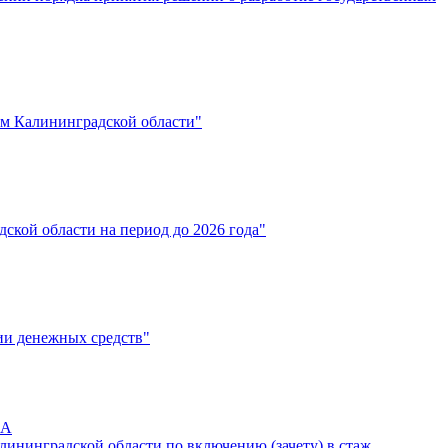
м Калининградской области"
кой области на период до 2026 года"
ии денежных средств"
ПА
лининградской области по включению (зачету) в стаж