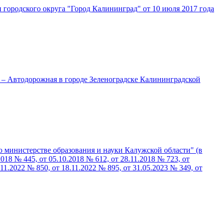
городского округа "Город Калининград" от 10 июля 2017 года
 – Автодорожная в городе Зеленоградске Калининградской
 министерстве образования и науки Калужской области" (в
018 № 445, от 05.10.2018 № 612, от 28.11.2018 № 723, от
.11.2022 № 850, от 18.11.2022 № 895, от 31.05.2023 № 349, от