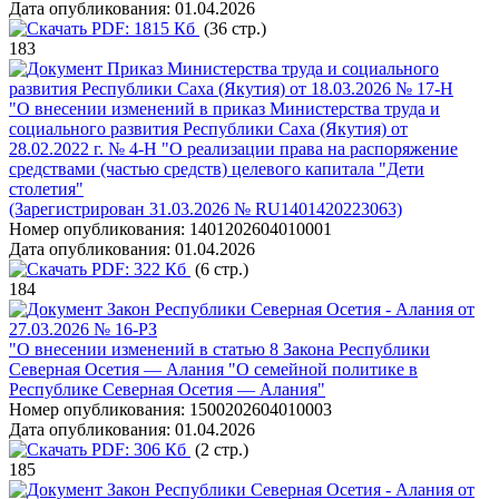
Дата опубликования:
01.04.2026
PDF:
1815 Кб
(36 стр.)
183
Приказ Министерства труда и социального
развития Республики Саха (Якутия) от 18.03.2026 № 17-Н
"О внесении изменений в приказ Министерства труда и
социального развития Республики Саха (Якутия) от
28.02.2022 г. № 4-Н "О реализации права на распоряжение
средствами (частью средств) целевого капитала "Дети
столетия"
(Зарегистрирован 31.03.2026 № RU1401420223063)
Номер опубликования:
1401202604010001
Дата опубликования:
01.04.2026
PDF:
322 Кб
(6 стр.)
184
Закон Республики Северная Осетия - Алания от
27.03.2026 № 16-РЗ
"О внесении изменений в статью 8 Закона Республики
Северная Осетия — Алания "О семейной политике в
Республике Северная Осетия — Алания"
Номер опубликования:
1500202604010003
Дата опубликования:
01.04.2026
PDF:
306 Кб
(2 стр.)
185
Закон Республики Северная Осетия - Алания от