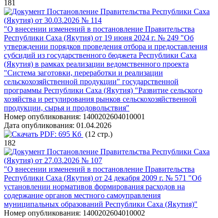
181
Постановление Правительства Республики Саха
(Якутия) от 30.03.2026 № 114
"О внесении изменений в постановление Правительства
Республики Саха (Якутия) от 19 июня 2024 г. № 249 "Об
утверждении порядков проведения отбора и предоставления
субсидий из государственного бюджета Республики Саха
(Якутия) в рамках реализации ведомственного проекта
"Система заготовки, переработки и реализации
сельскохозяйственной продукции" государственной
программы Республики Саха (Якутия) "Развитие сельского
хозяйства и регулирования рынков сельскохозяйственной
продукции, сырья и продовольствия"
Номер опубликования:
1400202604010001
Дата опубликования:
01.04.2026
PDF:
695 Кб
(12 стр.)
182
Постановление Правительства Республики Саха
(Якутия) от 27.03.2026 № 107
"О внесении изменений в постановление Правительства
Республики Саха (Якутия) от 24 декабря 2009 г. № 571 "Об
установлении нормативов формирования расходов на
содержание органов местного самоуправления
муниципальных образований Республики Саха (Якутия)"
Номер опубликования:
1400202604010002