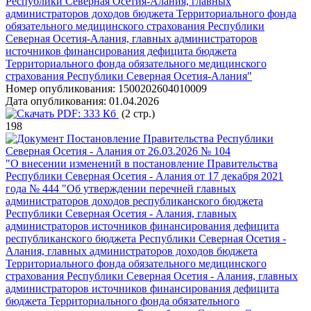
Республики Северная Осетия-Алания, главных
администраторов доходов бюджета Территориального фонда
обязательного медицинского страхования Республики
Северная Осетия-Алания, главных администраторов
источников финансирования дефицита бюджета
Территориального фонда обязательного медицинского
страхования Республики Северная Осетия-Алания"
Номер опубликования:
1500202604010009
Дата опубликования:
01.04.2026
PDF:
333 Кб
(2 стр.)
198
Постановление Правительства Республики
Северная Осетия - Алания от 26.03.2026 № 104
"О внесении изменений в постановление Правительства
Республики Северная Осетия - Алания от 17 декабря 2021
года № 444 "Об утверждении перечней главных
администраторов доходов республиканского бюджета
Республики Северная Осетия - Алания, главных
администраторов источников финансирования дефицита
республиканского бюджета Республики Северная Осетия -
Алания, главных администраторов доходов бюджета
Территориального фонда обязательного медицинского
страхования Республики Северная Осетия - Алания, главных
администраторов источников финансирования дефицита
бюджета Территориального фонда обязательного