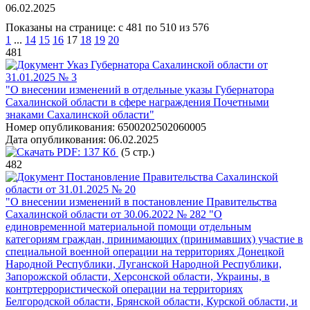
06.02.2025
Показаны на странице: с 481 по 510 из 576
1
...
14
15
16
17
18
19
20
481
Указ Губернатора Сахалинской области от
31.01.2025 № 3
"О внесении изменений в отдельные указы Губернатора
Сахалинской области в сфере награждения Почетными
знаками Сахалинской области"
Номер опубликования:
6500202502060005
Дата опубликования:
06.02.2025
PDF:
137 Кб
(5 стр.)
482
Постановление Правительства Сахалинской
области от 31.01.2025 № 20
"О внесении изменений в постановление Правительства
Сахалинской области от 30.06.2022 № 282 "О
единовременной материальной помощи отдельным
категориям граждан, принимающих (принимавших) участие в
специальной военной операции на территориях Донецкой
Народной Республики, Луганской Народной Республики,
Запорожской области, Херсонской области, Украины, в
контртеррористической операции на территориях
Белгородской области, Брянской области, Курской области, и