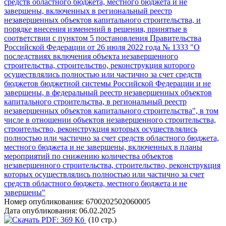
средств областного бюджета, местного бюджета и не
завершены, включенных в региональный реестр
незавершенных объектов капитального строительства, и
порядке внесения изменений в решения, принятые в
соответствии с пунктом 5 постановления Правительства
Российской Федерации от 26 июля 2022 года № 1333 "О
последствиях включения объекта незавершенного
строительства, строительство, реконструкция которого
осуществлялись полностью или частично за счет средств
бюджетов бюджетной системы Российской Федерации и не
завершены, в федеральный реестр незавершенных объектов
капитального строительства, в региональный реестр
незавершенных объектов капитального строительства", в том
числе в отношении объектов незавершенного строительства,
строительство, реконструкция которых осуществлялись
полностью или частично за счет средств областного бюджета,
местного бюджета и не завершены, включенных в планы
мероприятий по снижению количества объектов
незавершенного строительства, строительство, реконструкция
которых осуществлялись полностью или частично за счет
средств областного бюджета, местного бюджета и не
завершены"
Номер опубликования:
6700202502060005
Дата опубликования:
06.02.2025
PDF:
369 Кб
(10 стр.)