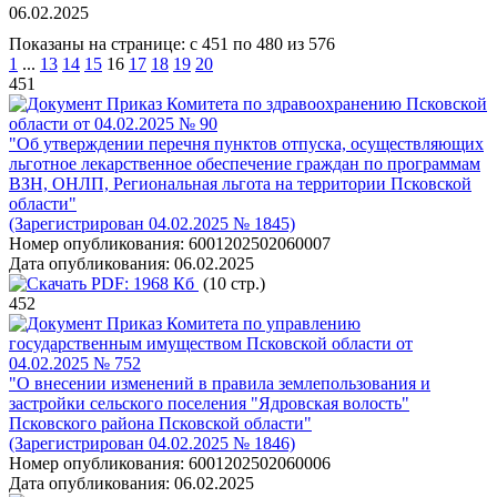
06.02.2025
Показаны на странице: с 451 по 480 из 576
1
...
13
14
15
16
17
18
19
20
451
Приказ Комитета по здравоохранению Псковской
области от 04.02.2025 № 90
"Об утверждении перечня пунктов отпуска, осуществляющих
льготное лекарственное обеспечение граждан по программам
ВЗН, ОНЛП, Региональная льгота на территории Псковской
области"
(Зарегистрирован 04.02.2025 № 1845)
Номер опубликования:
6001202502060007
Дата опубликования:
06.02.2025
PDF:
1968 Кб
(10 стр.)
452
Приказ Комитета по управлению
государственным имуществом Псковской области от
04.02.2025 № 752
"О внесении изменений в правила землепользования и
застройки сельского поселения "Ядровская волость"
Псковского района Псковской области"
(Зарегистрирован 04.02.2025 № 1846)
Номер опубликования:
6001202502060006
Дата опубликования:
06.02.2025