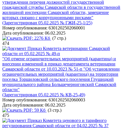
утверждении перечня должностей государственной
гражданской службы Самарской области в государственной
жилищной инспекции Самарской области, замещение
которых связано с коррупционными рисками"
(Зарегистрирован 05.02.2025 № ГЖИ-25-1/25)
Номер опубликования:
6301202502060001
Дата опубликования:
06.02.2025
PDF:
2276 Кб
(7 стр.)
474
Приказ Комитета ветеринарии Самарской
области от 05.02.2025 № 49-п
"Об отмене ограничительных мероприятий (карантина) и
внесении изменений в приказ департамента ветеринарии
Самарской области от 10.03.2023 № 51-п "Об установлении
ограничительных мероприятий (карантина) на территории
поселка Торшиловский сельского поселения Глушицкий
муниципального района Большечерниговский Самарской
области"
(Зарегистрирован 05.02.2025 № КВ-25-49)
Номер опубликования:
6301202502060003
Дата опубликования:
06.02.2025
PDF:
59 Кб
(3 стр.)
475
Приказ Комитета ценового и тарифного
регулирования Самарской области от 04.02.2025 № 37