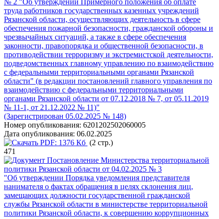
№ 2 "Об утверждении Примерного положения об оплате
труда работников государственных казенных учреждений
Рязанской области, осуществляющих деятельность в сфере
обеспечения пожарной безопасности, гражданской обороны и
чрезвычайных ситуаций, а также в сфере обеспечения
законности, правопорядка и общественной безопасности, в
противодействии терроризму и экстремистской деятельности,
подведомственных главному управлению по взаимодействию
с федеральными территориальными органами Рязанской
области" (в редакции постановлений главного управления по
взаимодействию с федеральными территориальными
органами Рязанской области от 07.12.2018 № 7, от 05.11.2019
№ 11-1, от 21.12.2022 № 11)"
(Зарегистрирован 05.02.2025 № 148)
Номер опубликования:
6201202502060005
Дата опубликования:
06.02.2025
PDF:
1376 Кб
(2 стр.)
471
Постановление Министерства территориальной
политики Рязанской области от 04.02.2025 № 3
"Об утверждении Порядка уведомления представителя
нанимателя о фактах обращения в целях склонения лиц,
замещающих должности государственной гражданской
службы Рязанской области в министерстве территориальной
политики Рязанской области, к совершению коррупционных