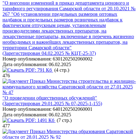
"О внесении изменений в приказ департамента ценового и
тарифного регулирования Самарской области от 20.10.2021 №
267 "Об установлении предельных размеров оптовых
надбавок и предельных размеров розничных надбавок к
фактическим отпускным ценам, установленным
производителями лекарственных препаратов, на
лекарственные препараты, включенные в перечень жизненно
необходимых и важнейших лекарственных препаратов, на
территории Самарской области"
(Зарегистрирован 04.02.2025 № КЦТ-25-37)
Номер опубликования:
6301202502060002
Дата опубликования:
06.02.2025
PDF:
791 Кб
(4 стр.)
476
Приказ Министерства строительства и жилищно-
коммунального хозяйства Саратовской области от 27.01.2025
№ 47
"О проведении общественных обсуждений"
(Зарегистрирован 29.01.2025 № 07-2025-1-155)
Номер опубликования:
6401202502060001
Дата опубликования:
06.02.2025
PDF:
1491 Кб
(7 стр.)
477
Приказ Министерства образования Саратовской
области от 28.01.2025 № 92