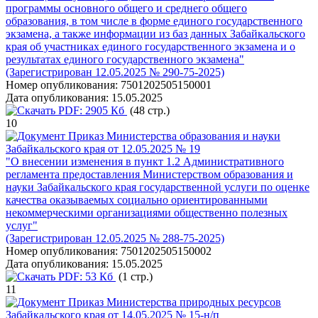
программы основного общего и среднего общего
образования, в том числе в форме единого государственного
экзамена, а также информации из баз данных Забайкальского
края об участниках единого государственного экзамена и о
результатах единого государственного экзамена"
(Зарегистрирован 12.05.2025 № 290-75-2025)
Номер опубликования:
7501202505150001
Дата опубликования:
15.05.2025
PDF:
2905 Кб
(48 стр.)
10
Приказ Министерства образования и науки
Забайкальского края от 12.05.2025 № 19
"О внесении изменения в пункт 1.2 Административного
регламента предоставления Министерством образования и
науки Забайкальского края государственной услуги по оценке
качества оказываемых социально ориентированными
некоммерческими организациями общественно полезных
услуг"
(Зарегистрирован 12.05.2025 № 288-75-2025)
Номер опубликования:
7501202505150002
Дата опубликования:
15.05.2025
PDF:
53 Кб
(1 стр.)
11
Приказ Министерства природных ресурсов
Забайкальского края от 14.05.2025 № 15-н/п