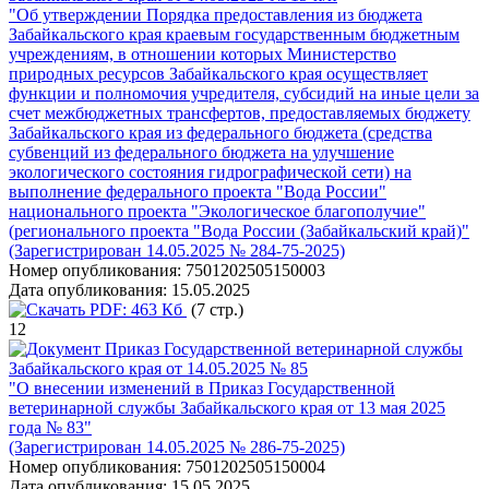
"Об утверждении Порядка предоставления из бюджета
Забайкальского края краевым государственным бюджетным
учреждениям, в отношении которых Министерство
природных ресурсов Забайкальского края осуществляет
функции и полномочия учредителя, субсидий на иные цели за
счет межбюджетных трансфертов, предоставляемых бюджету
Забайкальского края из федерального бюджета (средства
субвенций из федерального бюджета на улучшение
экологического состояния гидрографической сети) на
выполнение федерального проекта "Вода России"
национального проекта "Экологическое благополучие"
(регионального проекта "Вода России (Забайкальский край)"
(Зарегистрирован 14.05.2025 № 284-75-2025)
Номер опубликования:
7501202505150003
Дата опубликования:
15.05.2025
PDF:
463 Кб
(7 стр.)
12
Приказ Государственной ветеринарной службы
Забайкальского края от 14.05.2025 № 85
"О внесении изменений в Приказ Государственной
ветеринарной службы Забайкальского края от 13 мая 2025
года № 83"
(Зарегистрирован 14.05.2025 № 286-75-2025)
Номер опубликования:
7501202505150004
Дата опубликования:
15.05.2025