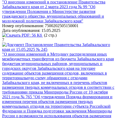
"О внесении изменений в постановление Правительства
Забайкальского края от 2 марта 2023 года № 99 "Об
утверждении Положения о Министерстве развития
гражданского общества, муниципальных образований и
молодежной политики Забайкальского края"
Номер опубликования:
7500202505150001
Дата опубликования:
15.05.2025
PDF:
56 Кб
(2 стр.)
7
Постановление Правительства Забайкальского
края от 15.05.2025 № 245
"О внесении изменений в Методику распределения иных
межбюджетных трансфертов из бюджета Забайкальского края
бюджетам муниципальных районов, муниципальных и
городских округов Забайкальского края на текущее
содержание объектов размещения отходов, включенных в
территориальную схему обращения с отходами
Забайкальского края, не включенных в перечень объектов
размещения твердых коммунальных отходов в соответствии с
требованиями приказа Минприроды России от 19 октября
2021 года № 765 "Об утверждении Порядка формирования и
изменения перечня объектов размещения твердых
коммунальных отходов на территории субъекта Российской
Федерации и Порядка подготовки заключения Минприроды
России о возможности использования объектов размещения